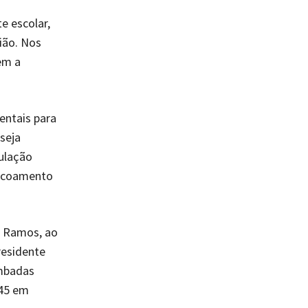
e escolar,
ião. Nos
em a
entais para
seja
ulação
 escoamento
z Ramos, ao
residente
ombadas
145 em