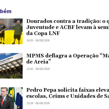
mbém
Dourados contra a tradição: o 
Juventude e ACBF levam à semi
da Copa LNF
16:05 - 06/08/2026
MPMS deflagra a Operação “M
de Areia”
15:42 - 06/08/2026
Pedro Pepa solicita faixas ele
escolas, Ceims e Unidades de 
15:28 - 06/08/2026