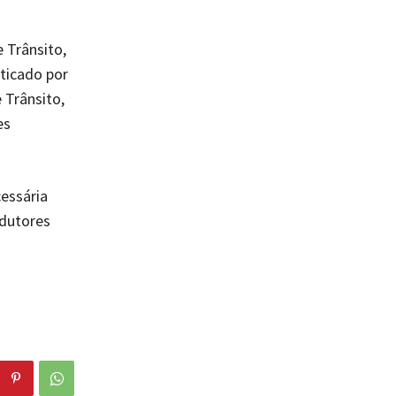
 Trânsito,
ticado por
 Trânsito,
es
cessária
ndutores