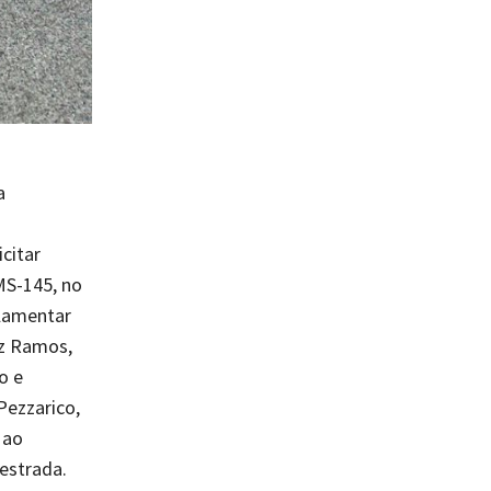
a
citar
MS-145, no
rlamentar
ez Ramos,
o e
Pezzarico,
 ao
estrada.