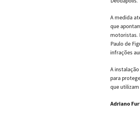
Deodápolis.
A medida ate
que apontam 
motoristas. 
Paulo de Fig
infrações au
A instalação
para protege
que utilizam
Adriano Fu