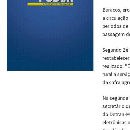
Buracos, ero
a circulação
períodos de 
passagem de
Segundo Zé T
restabelecer
realizado. “
rural a serv
da safra agr
Na segunda i
secretário d
do Detran-MS
eletrônicas