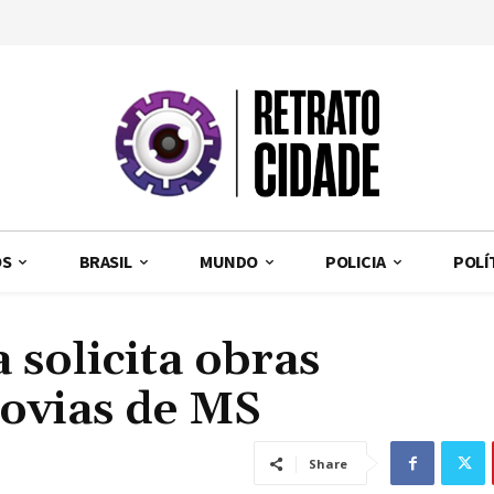
OS
BRASIL
MUNDO
POLICIA
POLÍ
 solicita obras
ovias de MS
Share