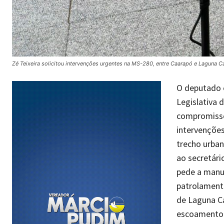
Zé Teixeira solicitou intervenções urgentes na MS-280, entre Caarapó e Laguna 
O deputado e
Legislativa 
compromisso 
intervenções
trecho urban
ao secretári
pede a manu
patrolamento
de Laguna Ca
escoamento 