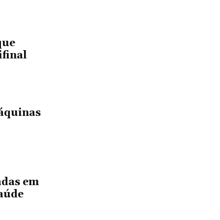
que
final
áquinas
vadas em
Saúde