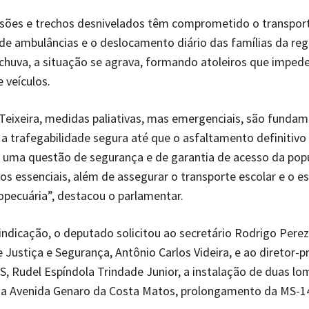
sões e trechos desnivelados têm comprometido o transport
 de ambulâncias e o deslocamento diário das famílias da reg
chuva, a situação se agrava, formando atoleiros que imped
 veículos.
eixeira, medidas paliativas, mas emergenciais, são fundam
 a trafegabilidade segura até que o asfaltamento definitivo 
É uma questão de segurança e de garantia de acesso da pop
iços essenciais, além de assegurar o transporte escolar e o
opecuária”, destacou o parlamentar.
ndicação, o deputado solicitou ao secretário Rodrigo Pere
e Justiça e Segurança, Antônio Carlos Videira, e ao diretor-p
, Rudel Espíndola Trindade Junior, a instalação de duas l
 na Avenida Genaro da Costa Matos, prolongamento da MS-