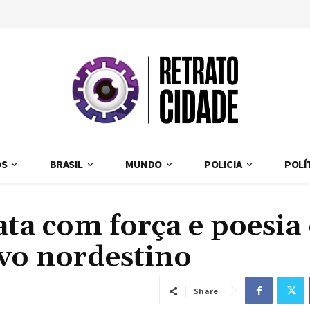
OS
BRASIL
MUNDO
POLICIA
POLÍ
ta com força e poesia
ovo nordestino
Share