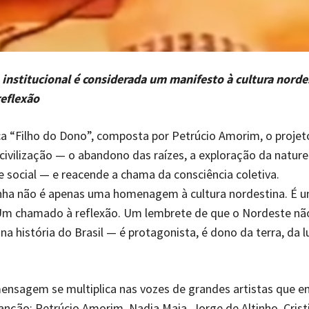
institucional é considerada um manifesto à cultura norde
eflexão
a “Filho do Dono”, composta por Petrúcio Amorim, o projet
civilização — o abandono das raízes, a exploração da nature
 social — e reacende a chama da consciência coletiva.
ha não é apenas uma homenagem à cultura nordestina. É 
Um chamado à reflexão. Um lembrete de que o Nordeste nã
na história do Brasil — é protagonista, é dono da terra, da l
mensagem se multiplica nas vozes de grandes artistas que 
anção: Petrúcio Amorim, Nadia Maia, Jorge de Altinho, Crist