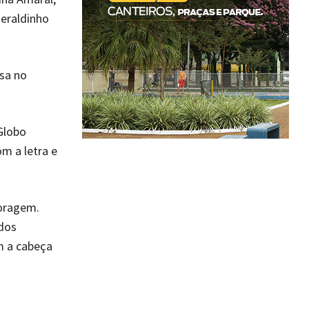
Geraldinho
lsa no
Globo
m a letra e
oragem.
dos
m a cabeça