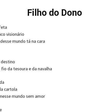
Filho do Dono
feta
co visionário
 desse mundo tá na cara
 destino
fio da tesoura e da navalha
ida
da cartola
a, nesse mundo sem amor
e