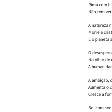
Rima com hi
Não tem ver
A natureza 
Morre a cria
E o planeta 
O desespero
No olhar de 
A humanidade
A ambição, o
Aumenta o c
Cresce a fo
Boi com sed