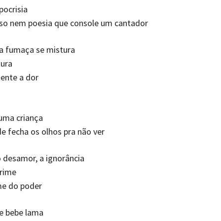
pocrisia
so nem poesia que console um cantador
na fumaça se mistura
tura
sente a dor
uma criança
 fecha os olhos pra não ver
 desamor, a ignorância
rime
me do poder
e bebe lama