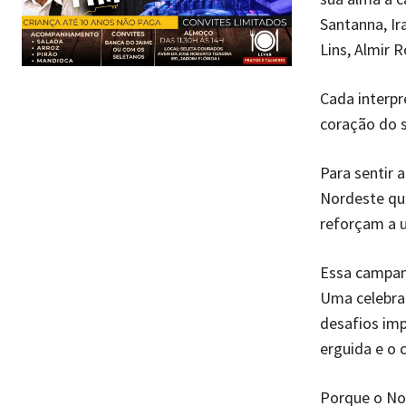
Santanna, Ir
Lins, Almir 
Cada interpr
coração do s
Para sentir 
Nordeste que
reforçam a 
Essa campan
Uma celebra
desafios imp
erguida e o 
Porque o Nor