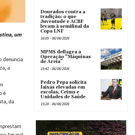
Dourados contra a
tradição: o que
Juventude e ACBF
levam à semifinal da
Copa LNF
stina, um
16:05 - 06/08/2026
MPMS deflagra a
Operação “Máquinas
o denuncia
de Areia”
za, a
15:42 - 06/08/2026
Pedro Pepa solicita
um
faixas elevadas em
escolas, Ceims e
o é
Unidades de Saúde
uta, da
15:28 - 06/08/2026
emprestam
ina Amaral,