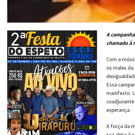
A campanha 
chamado à r
Com a músic
os males da 
desigualdade
Essa campan
manifesto. 
coadjuvante 
esperança.
A força da 
sua alma à c