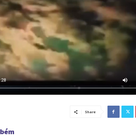
Share
mbém