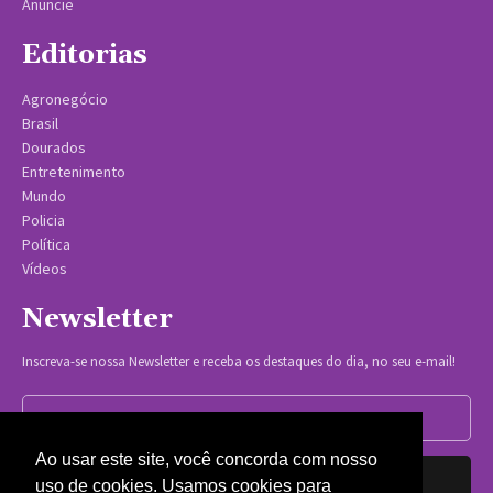
Anuncie
Editorias
Agronegócio
Brasil
Dourados
Entretenimento
Mundo
Policia
Política
Vídeos
Newsletter
Inscreva-se nossa Newsletter e receba os destaques do dia, no seu e-mail!
Ao usar este site, você concorda com nosso
Inscrever-se
uso de cookies. Usamos cookies para