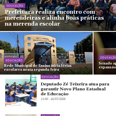
EDUCAÇÃO
Prefeitura realiza encontro com
merendeiras e alinha boas práticas
na merenda escolar
EDUCAÇÃ
EDUCAÇÃO
Senado ap
Rede Municipal de Ensino inicia férias
expansão 
escolares nesta segunda-feira
EDUCAÇÃO
Deputado Zé Teixeira atua para
garantir Novo Plano Estadual
de Educação
11:50 - 16/07/2026