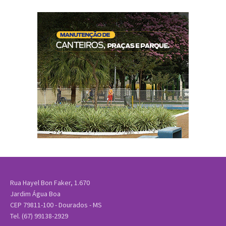
Rua Hayel Bon Faker, 1.670
Jardim Água Boa
CEP 79811-100 - Dourados - MS
Tel. (67) 99138-2929