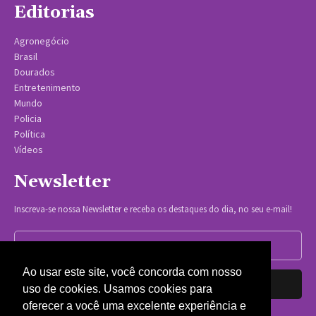
Editorias
Agronegócio
Brasil
Dourados
Entretenimento
Mundo
Policia
Política
Vídeos
Newsletter
Inscreva-se nossa Newsletter e receba os destaques do dia, no seu e-mail!
Ao usar este site, você concorda com nosso
Inscrever-se
uso de cookies. Usamos cookies para
oferecer a você uma excelente experiência e
Nós respeitamos sua privacidade.