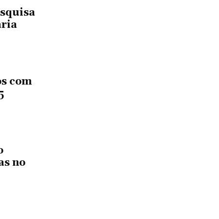
esquisa
aria
os com
5
o
as no