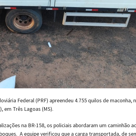
doviária Federal (PRF) apreendeu 4.755 quilos de maconha, 
), em Três Lagoas (MS).
alizações na BR-158, os policiais abordaram um caminhão a
boques. A equipe verificou que a carga transportada, de s