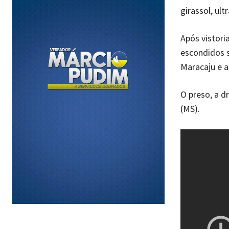
girassol, ult
Após vistori
escondidos s
Maracaju e a
O preso, a d
(MS).