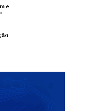
em e
a
ção