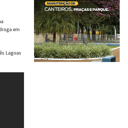
ha
 droga em
rês Lagoas