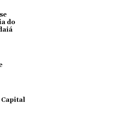
se
ia do
daiá
e
 Capital