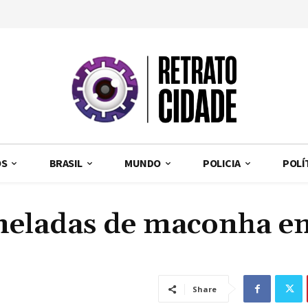
OS
BRASIL
MUNDO
POLICIA
POLÍ
neladas de maconha e
Share