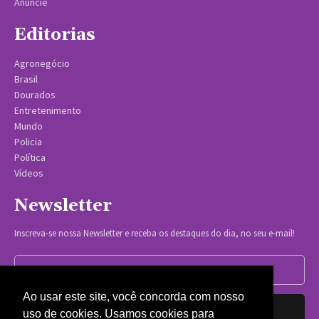
Anuncie
Editorias
Agronegócio
Brasil
Dourados
Entretenimento
Mundo
Policia
Política
Vídeos
Newsletter
Inscreva-se nossa Newsletter e receba os destaques do dia, no seu e-mail!
Ao usar este site, você concorda com nosso
Inscrever-se
uso de cookies. Usamos cookies para